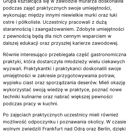
Grupa kształcąca się w zawodzie murarza doskonaliła
podczas zajęć praktycznych swoje umiejętności,
wykonując między innymi niewielkie murki oraz łuki
ostre i półkoliste. Uczestnicy pracowali z dużą
starannością i zaangażowaniem. Zdobyte umiejętności
z pewnością będą dla nich cennym wsparciem w
dalszej edukacji oraz przyszłej karierze zawodowej.
Równie interesująco przebiegała część gastronomiczna
praktyki, która dostarczyła młodzieży wielu ciekawych
wyzwań. Praktykantki i praktykanci doskonalili swoje
umiejętności w zakresie przygotowywania potraw,
wypieku ciast oraz sporządzania deserów. Mieli okazję
wykorzystać swoją wiedzę w praktyce, poznać nowe
techniki kulinarne oraz nabrać większej pewności
podczas pracy w kuchni.
Po zajęciach praktycznych uczestnicy mieli również
możliwość odpoczynku i poznawania okolicy. W czasie
wolnym zwiedzili Frankfurt nad Odrą oraz Berlin, dzięki