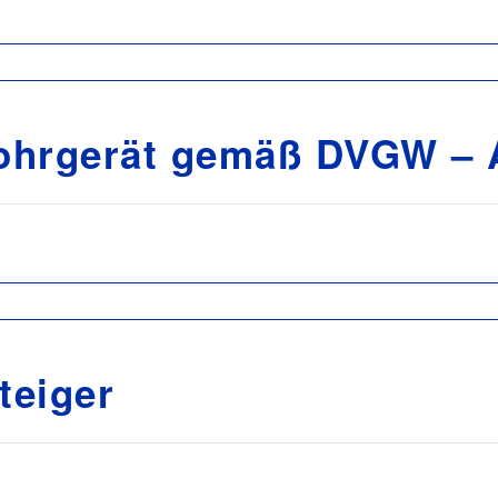
ohrgerät gemäß DVGW – A
teiger