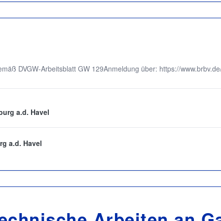
 gemäß DVGW-Arbeitsblatt GW 129Anmeldung über: https://www.brbv.de
urg a.d. Havel
g a.d. Havel
echnische Arbeiten an G