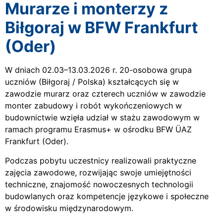
Murarze i monterzy z
Biłgoraj w BFW Frankfurt
(Oder)
W dniach 02.03–13.03.2026 r. 20-osobowa grupa
uczniów (Biłgoraj / Polska) kształcących się w
zawodzie murarz oraz czterech uczniów w zawodzie
monter zabudowy i robót wykończeniowych w
budownictwie wzięła udział w stażu zawodowym w
ramach programu Erasmus+ w ośrodku BFW ÜAZ
Frankfurt (Oder).
Podczas pobytu uczestnicy realizowali praktyczne
zajęcia zawodowe, rozwijając swoje umiejętności
techniczne, znajomość nowoczesnych technologii
budowlanych oraz kompetencje językowe i społeczne
w środowisku międzynarodowym.