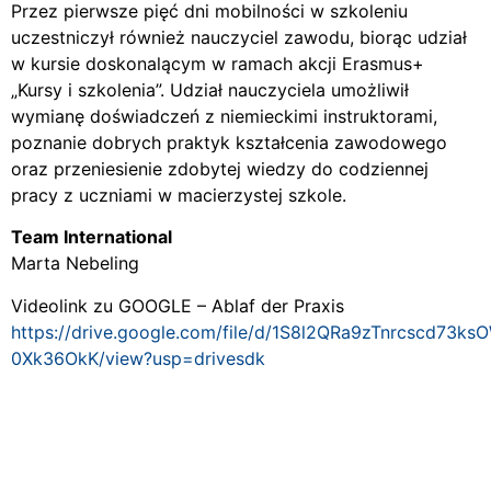
Przez pierwsze pięć dni mobilności w szkoleniu
uczestniczył również nauczyciel zawodu, biorąc udział
w kursie doskonalącym w ramach akcji Erasmus+
„Kursy i szkolenia”. Udział nauczyciela umożliwił
wymianę doświadczeń z niemieckimi instruktorami,
poznanie dobrych praktyk kształcenia zawodowego
oraz przeniesienie zdobytej wiedzy do codziennej
pracy z uczniami w macierzystej szkole.
Team International
Marta Nebeling
Videolink zu GOOGLE – Ablaf der Praxis
https://drive.google.com/file/d/1S8l2QRa9zTnrcscd73ks
0Xk36OkK/view?usp=drivesdk