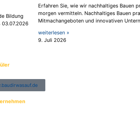
Erfahren Sie, wie wir nachhaltiges Bauen p
morgen vermitteln. Nachhaltiges Bauen prak
de Bildung
Mitmachangeboten und innovativen Unter
s 03.07.2026
weiterlesen »
9. Juli 2026
üler
baudirwasauf.de
ternehmen
ung der Auszubildenden zur ÜBA
ungs- und Praktikumsplätze eintragen