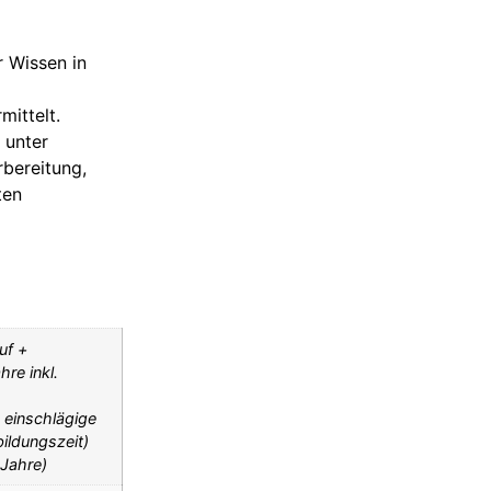
r Wissen in
mittelt.
 unter
rbereitung,
ten
uf +
re inkl.
 einschlägige
bildungszeit)
 Jahre)