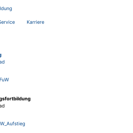
ildung
Service
Karriere
g
ad
gsfortbildung
ad