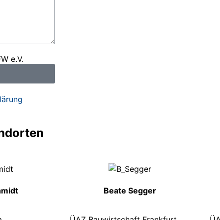
FW e.V.
lärung
andorten
hmidt
Beate Segger
m
ÜAZ Bauwirtschaft Frankfurt
ÜA