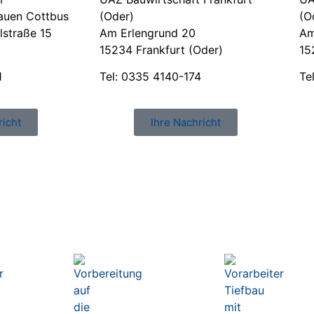
Bauen Cottbus
(Oder)
(O
lstraße 15
Am Erlengrund 20
Am
15234 Frankfurt (Oder)
15
1
Tel: 0335 4140-174
Te
richt
Ihre Nachricht