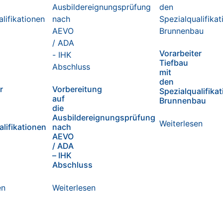
Vorarbeiter
Tiefbau
mit
den
r
Vorbereitung
Spezialqualifikat
auf
Brunnenbau
die
Ausbildereignungsprüfung
Weiterlesen
alifikationen
nach
AEVO
/ ADA
– IHK
Abschluss
en
Weiterlesen