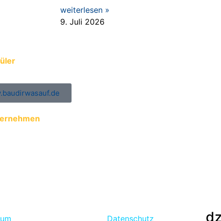
weiterlesen »
9. Juli 2026
üler
baudirwasauf.de
ternehmen
ung der Auszubildenden zur ÜBA
ungs- und Praktikumsplätze eintragen
dz
sum
Datenschutz