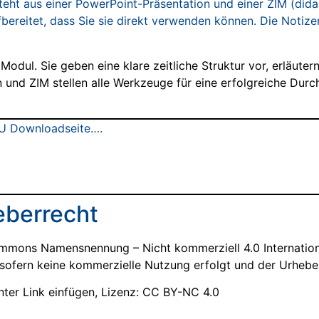
eht aus einer PowerPoint-Präsentation und einer ZIM (didak
ufbereitet, dass Sie sie direkt verwenden können. Die Notize
.
e Modul. Sie geben eine klare zeitliche Struktur vor, erläu
n und ZIM stellen alle Werkzeuge für eine erfolgreiche Dur
U Downloadseite….
eberrecht
ommons Namensnennung – Nicht kommerziell 4.0 Internatio
en, sofern keine kommerzielle Nutzung erfolgt und der Urheb
unter Link einfügen, Lizenz: CC BY-NC 4.0